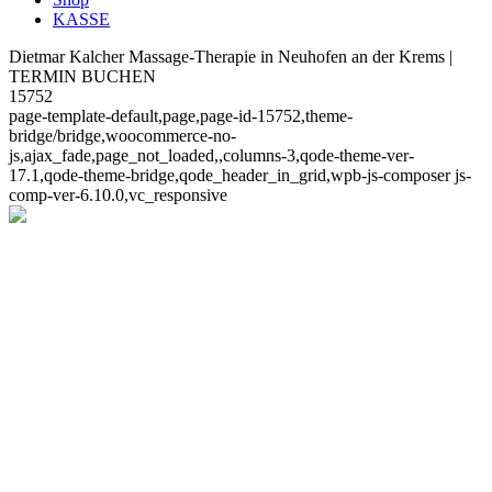
KASSE
Dietmar Kalcher Massage-Therapie in Neuhofen an der Krems |
TERMIN BUCHEN
15752
page-template-default,page,page-id-15752,theme-
bridge/bridge,woocommerce-no-
js,ajax_fade,page_not_loaded,,columns-3,qode-theme-ver-
17.1,qode-theme-bridge,qode_header_in_grid,wpb-js-composer js-
comp-ver-6.10.0,vc_responsive