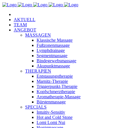
AKTUELL
TEAM
ANGEBOT
MASSAGEN
Klassische Massage
Fußzonenmassage
Lymphdrainage
Segmentmassage
Bindegewebsmassage
Akupunktmassage
THERAPIEN
Entstauungstherapie
Marnitz-Therapie
Triggerpunkt-Therapie
Kopfschmerztherapie
Aromatherapie-Massage
Bürstenmassage
SPECIALS
Intuitiv-Sensitiv
Hot and Cold Stone
Lomi Lomi Nui
Honigmassage